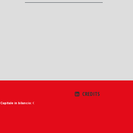
CREDITS
-
Capitale in bilancio:
€