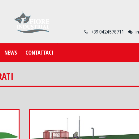
+39 0424578711
i
NEWS
CONTATTACI
RATI