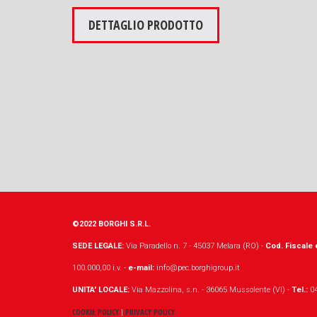
DETTAGLIO PRODOTTO
©2022 BORGHI S.R.L.
SEDE LEGALE:
Via Paradello n. 7 - 45037 Melara (RO) -
Cod. Fiscale e
100.000,00 i.v. -
e-mail:
info@pec.borghigroup.it
UNITA' LOCALE:
Via Mazzolina, s.n. - 36065 Mussolente (VI) -
Tel.:
04
COOKIE POLICY
PRIVACY POLICY
|