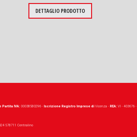
DETTAGLIO PRODOTTO
 Partita IVA:
00038580296 -
Iscrizione Registro Imprese di
Vicenza -
REA:
VI - 403676 
24 578711 Centralino