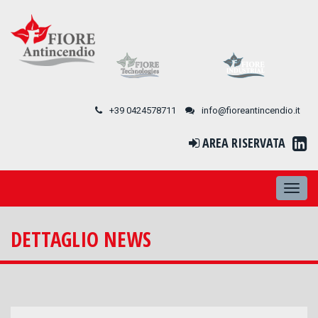
+39 0424578711
info@fioreantincendio.it
AREA RISERVATA
TOGG
NAVI
DETTAGLIO NEWS